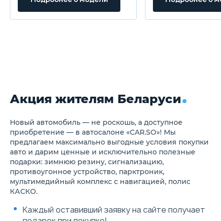
Дневные ходовые огни
Блокировка замков задних
дверей
Система помощи при старте
в гору (HSA)
Крепление детского кресла
(задний ряд) ISOFIX
Подушка безопасности
водителя
Система стабилизации (ESP)
Антипробуксовочная
Акция жителям Беларуси
система (ASR)
Антиблокировочная система
(ABS)
Система помощи при
Новый автомобиль — не роскошь, а доступное
торможении (BAS, EBD)
приобретение — в автосалоне «CAR.SO»! Мы
Подушка безопасности
предлагаем максимально выгодные условия покупки
пассажира
авто и дарим ценные и исключительно полезные
Иммобилайзер
подарки: зимнюю резину, сигнализацию,
Центральный замок
противоугонное устройство, парктроник,
Розетка 12V
Bluetooth
мультимедийный комплекс с навигацией, полис
Аудиосистема
КАСКО.
Мультимедиа система с ЖК-
экраном
Каждый оставивший заявку на сайте получает
USB
подарок при покупке!