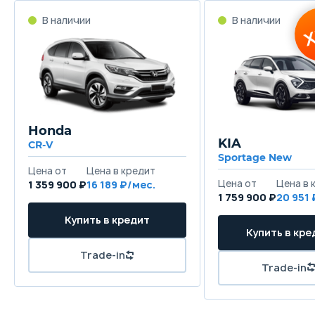
Honda
KIA
CR-V
Sportage New
1 359 900 ₽
16 189
1 759 900 ₽
20 951