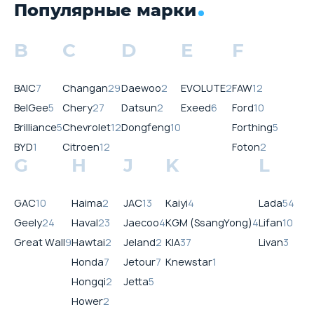
Популярные марки
B
C
D
E
F
BAIC
7
Changan
29
Daewoo
2
EVOLUTE
2
FAW
12
BelGee
5
Chery
27
Datsun
2
Exeed
6
Ford
10
Brilliance
5
Chevrolet
12
Dongfeng
10
Forthing
5
BYD
1
Citroen
12
Foton
2
G
H
J
K
L
GAC
10
Haima
2
JAC
13
Kaiyi
4
Lada
54
Geely
24
Haval
23
Jaecoo
4
KGM (SsangYong)
4
Lifan
10
Great Wall
9
Hawtai
2
Jeland
2
KIA
37
Livan
3
Honda
7
Jetour
7
Knewstar
1
Hongqi
2
Jetta
5
Hower
2