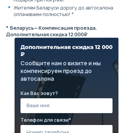
Диски 17
Рейлинги на крыше
Жителям Беларуси дорогу до автосалона
оплачиваем полностью! *
* Беларусь— Компенсация проезда.
Дополнительная скидка 12 000₽
Дополнительная скидка 12 000
₽
Сообщите нам о визите и мы
компенсируем проезд до
автосалона
Как Вас зовут?
Телефон для связи*