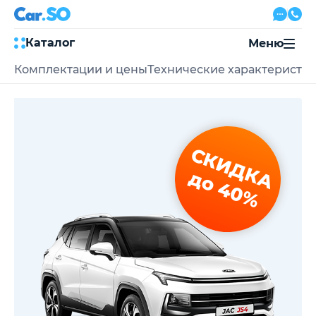
Каталог
Меню
Комплектации и цены
Технические характеристи
Автокредит
Трейд-ин
Акции
Выкуп авто
Сервис
СКИДКА
Автожурнал
Контакты
до 40%
8 800 500-03-23
с 08:00 по 20:00, без выходных
Привольная улица, 2, к5
Перезвоните мне