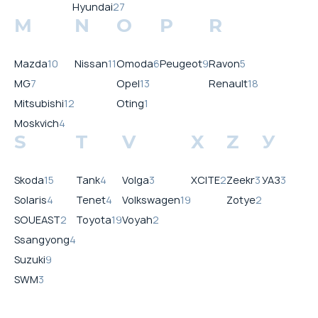
Hyundai
27
M
N
O
P
R
Mazda
10
Nissan
11
Omoda
6
Peugeot
9
Ravon
5
MG
7
Opel
13
Renault
18
Mitsubishi
12
Oting
1
Moskvich
4
S
T
V
X
Z
У
Skoda
15
Tank
4
Volga
3
XCITE
2
Zeekr
3
УАЗ
3
Solaris
4
Tenet
4
Volkswagen
19
Zotye
2
SOUEAST
2
Toyota
19
Voyah
2
Ssangyong
4
Suzuki
9
SWM
3