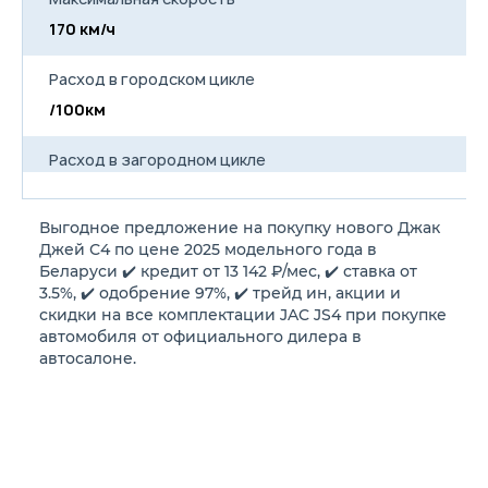
170 км/ч
17
Расход в городском цикле
/100км
/
Расход в загородном цикле
/100км
/
Выгодное предложение на покупку нового Джак
Расход в смешанном цикле
Джей С4 по цене 2025 модельного года в
7.2/100км
7
Беларуси ✔️ кредит от 13 142 ₽/мес, ✔️ ставка от
3.5%, ✔️ одобрение 97%, ✔️ трейд ин, акции и
скидки на все комплектации JAC JS4 при покупке
Объем топливного бака
автомобиля от официального дилера в
50 л
50
автосалоне.
Длина
4410 мм
4
Ширина