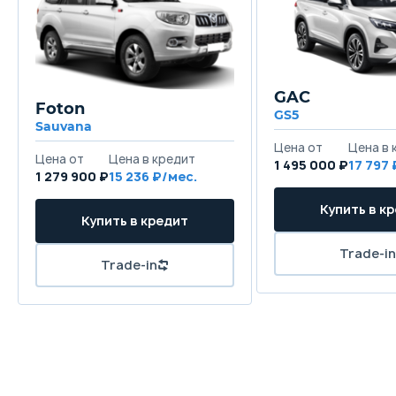
GAC
Foton
GS5
Sauvana
1 495 000 ₽
17 797
1 279 900 ₽
15 236