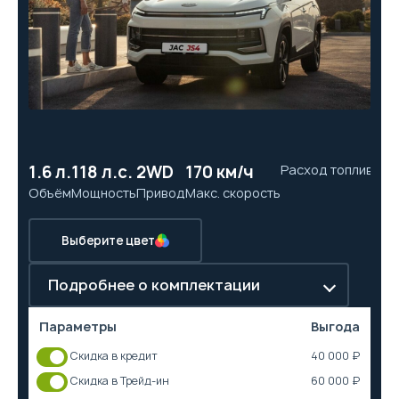
1.6 л.
118 л.с.
2WD
170 км/ч
Расход топлива
10
Объём
Мощность
Привод
Макс. скорость
Ра
Выберите цвет
Подробнее о комплектации
Параметры
Выгода
Скидка в кредит
40 000 ₽
Скидка в Трейд-ин
60 000 ₽