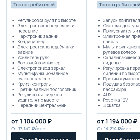
Топ потребителей
Топ потребителе
Trade-in
Регулировка руля по высоте
Запуск двигателя
Электростеклоподъёмники
Система доступа
передние
Прикуриватель и
Парктроник задний
Электронная при
Кондиционер
панель
Электростеклоподъёмники
Мультифункцион
задние
рулевое колесо
Усилитель руля
Складывающееся
Бортовой компьютер
сиденье
Электропривод зеркал
Регулировка пер
Мультифункциональное
сидений по высо
рулевое колесо
Противотуманны
Круиз-контроль
Подушка безопас
Третий задний подголовник
пассажира
Регулировка сиденья
AUX
водителя по высоте
Розетка 12V
Передний центральный
Докатка
подлокотник
Отделка кожей рулевого
от 1 104 000 ₽
от 1 194 000 ₽
колеса
Ткань (Материал салона)
От 13 142 ₽/мес.
От 14 214 ₽/мес.
Складывающееся заднее
сиденье
Подробнее о модели
Подробнее о 