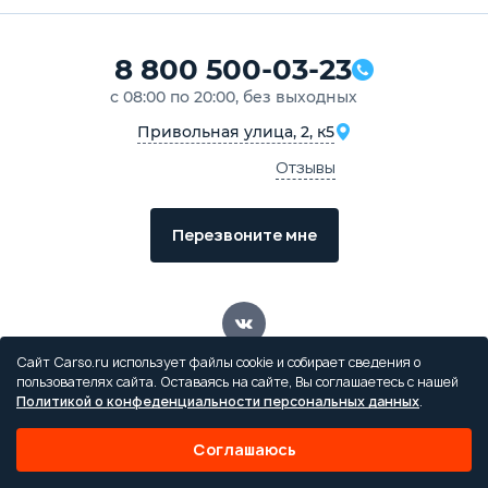
8 800 500-03-23
с 08:00 по 20:00, без выходных
Привольная улица, 2, к5
Отзывы
Перезвоните мне
Сайт Carso.ru использует файлы cookie и собирает сведения о
пользователях сайта. Оставаясь на сайте, Вы соглашаетесь с нашей
Политикой о конфеденциальности персональных данных
.
Обращаем ваше внимание на то, что данный интернет-сайт
носит исключительно информационный характер и ни при
Соглашаюсь
каких условиях не является публичной офертой,
определяемой положением ч. 2 ст. 437 Гражданского кодекса