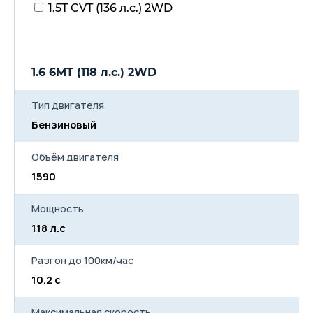
1.5T CVT (136 л.с.) 2WD
1.6 6MT (118 л.с.) 2WD
1
Тип двигателя
Бензиновый
Б
Объём двигателя
1590
1
Мощность
118 л.с
13
Разгон до 100км/час
10.2 с
9.
Максимальная скорость