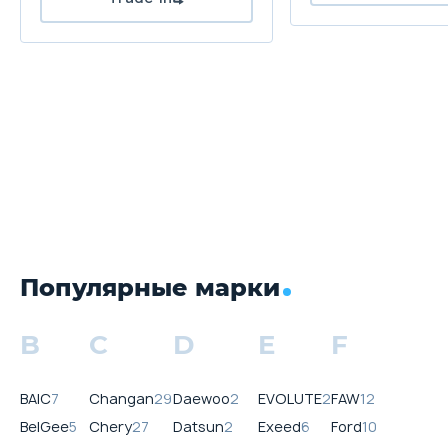
Популярные марки
B
C
D
E
F
BAIC
7
Changan
29
Daewoo
2
EVOLUTE
2
FAW
12
BelGee
5
Chery
27
Datsun
2
Exeed
6
Ford
10