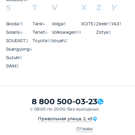
S
T
V
X
Z
У
Skoda
15
Tank
4
Volga
3
XCITE
2
Zeekr
3
УАЗ
3
Solaris
4
Tenet
4
Volkswagen
19
Zotye
2
SOUEAST
2
Toyota
19
Voyah
2
Ssangyong
4
Suzuki
9
SWM
3
8 800 500-03-23
с 08:00 по 20:00, без выходных
Привольная улица, 2, к5
Отзывы