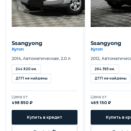
Ssangyong
Ssangyong
Kyron
Kyron
2014, Автоматическая, 2.0 л
2012, Автоматическ
244 820 км.
264 393 км.
ДТП не найдены
ДТП не найдены
Цена от
Цена от
498 850 ₽
469 150 ₽
Купить в кредит
Купить в к