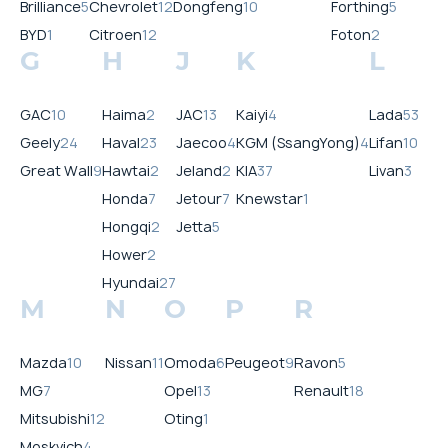
Brilliance
5
Chevrolet
12
Dongfeng
10
Forthing
5
BYD
1
Citroen
12
Foton
2
G
H
J
K
L
GAC
10
Haima
2
JAC
13
Kaiyi
4
Lada
53
Geely
24
Haval
23
Jaecoo
4
KGM (SsangYong)
4
Lifan
10
Great Wall
9
Hawtai
2
Jeland
2
KIA
37
Livan
3
Honda
7
Jetour
7
Knewstar
1
Hongqi
2
Jetta
5
Hower
2
Hyundai
27
M
N
O
P
R
Mazda
10
Nissan
11
Omoda
6
Peugeot
9
Ravon
5
MG
7
Opel
13
Renault
18
Mitsubishi
12
Oting
1
Moskvich
4