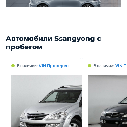
Автомобили Ssangyong с
пробегом
В наличии:
VIN Проверен
В наличии:
VIN 