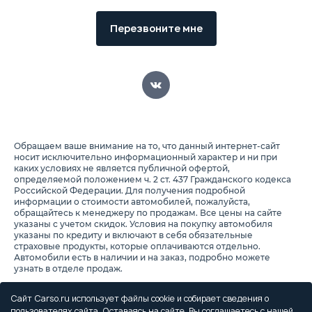
Перезвоните мне
Обращаем ваше внимание на то, что данный интернет-сайт
носит исключительно информационный характер и ни при
каких условиях не является публичной офертой,
определяемой положением ч. 2 ст. 437 Гражданского кодекса
Российской Федерации. Для получения подробной
информации о стоимости автомобилей, пожалуйста,
обращайтесь к менеджеру по продажам. Все цены на сайте
указаны с учетом скидок. Условия на покупку автомобиля
указаны по кредиту и включают в себя обязательные
страховые продукты, которые оплачиваются отдельно.
Автомобили есть в наличии и на заказ, подробно можете
узнать в отделе продаж.
Предоставляя свои персональные данные и используя
настоящий веб-сайт, Вы соглашаетесь с обработкой Ваших
Сайт Carso.ru использует файлы cookie и собирает сведения о
персональных данных и принимаете условия их обработки.
пользователях сайта. Оставаясь на сайте, Вы соглашаетесь с нашей