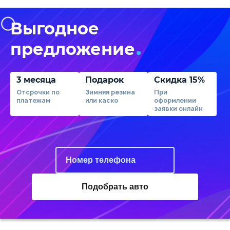
Выгодное
предложение
3 месяца
Подарок
Скидка 15%
Отсрочки по
Зимняя резина
При
платежам
или каско
оформлении
заявки онлайн
Подобрать авто