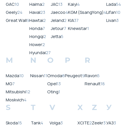
GAC
10
Haima
2
JAC
13
Kaiyi
4
Lada
54
Geely
24
Haval
23
Jaecoo
4
KGM (SsangYong)
4
Lifan
10
Great Wall
9
Hawtai
2
Jeland
2
KIA
37
Livan
3
Honda
7
Jetour
7
Knewstar
1
Hongqi
2
Jetta
5
Hower
2
Hyundai
27
M
N
O
P
R
Mazda
10
Nissan
11
Omoda
6
Peugeot
9
Ravon
5
MG
7
Opel
13
Renault
18
Mitsubishi
12
Oting
1
Moskvich
4
S
T
V
X
Z
У
Skoda
15
Tank
4
Volga
3
XCITE
2
Zeekr
3
УАЗ
3