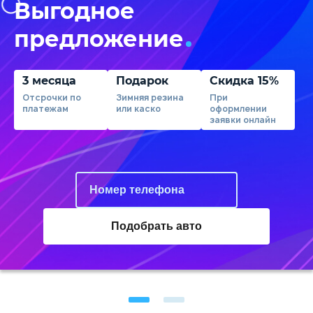
Выгодное
предложение
3 месяца
Подарок
Скидка 15%
Отсрочки по
Зимняя резина
При
платежам
или каско
оформлении
заявки онлайн
Подобрать авто