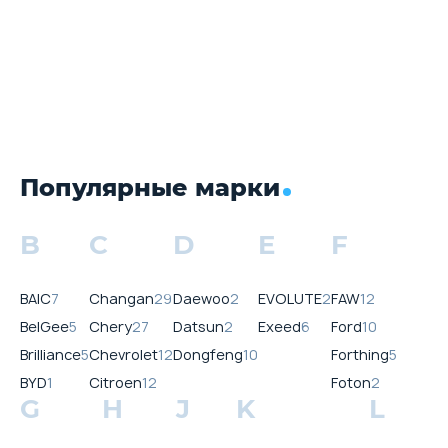
Популярные марки
B
C
D
E
F
BAIC
7
Changan
29
Daewoo
2
EVOLUTE
2
FAW
12
BelGee
5
Chery
27
Datsun
2
Exeed
6
Ford
10
Brilliance
5
Chevrolet
12
Dongfeng
10
Forthing
5
BYD
1
Citroen
12
Foton
2
G
H
J
K
L