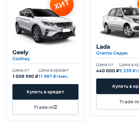
Lada
Geely
Granta Седан
Coolray
440 000 ₽
5 238
1 006 990 ₽
11 987