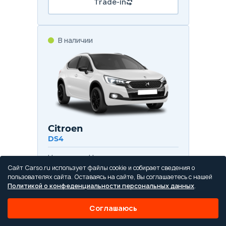
Trade-in
В наличии
Citroen
DS4
Цена от
Цена в кредит
1 271 800 ₽
15 140 ₽/мес.
Сайт Carso.ru использует файлы cookie и собирает сведения о
пользователях сайта. Оставаясь на сайте, Вы соглашаетесь с нашей
Политикой о конфеденциальности персональных данных
.
Купить в кредит
Соглашаюсь
Trade-in