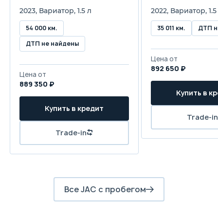
2023, Вариатор, 1.5 л
2022, Вариатор, 1.5
54 000 км.
35 011 км.
ДТП н
ДТП не найдены
Цена от
892 650 ₽
Цена от
889 350 ₽
Купить в к
Купить в кредит
Trade-in
Trade-in
Все JAC с пробегом