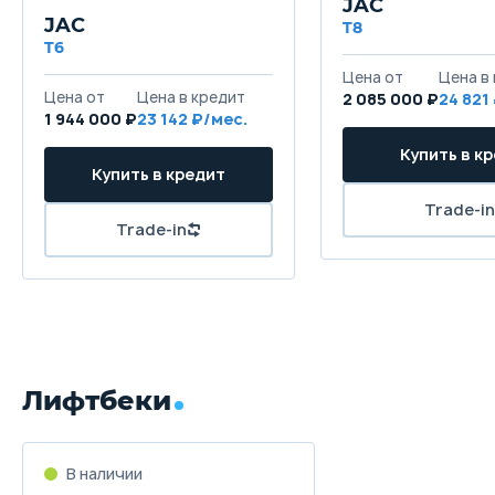
JAC
JAC
T8
T6
Цена от
Цена в
Цена от
Цена в кредит
2 085 000 ₽
24 821
1 944 000 ₽
23 142 ₽/мес.
Купить в к
Купить в кредит
Trade-in
Trade-in
Лифтбеки
В наличии