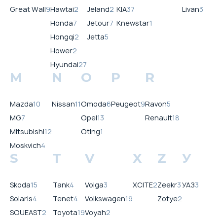
Great Wall
9
Hawtai
2
Jeland
2
KIA
37
Livan
3
Honda
7
Jetour
7
Knewstar
1
Hongqi
2
Jetta
5
Hower
2
Hyundai
27
M
N
O
P
R
Mazda
10
Nissan
11
Omoda
6
Peugeot
9
Ravon
5
MG
7
Opel
13
Renault
18
Mitsubishi
12
Oting
1
Moskvich
4
S
T
V
X
Z
У
Skoda
15
Tank
4
Volga
3
XCITE
2
Zeekr
3
УАЗ
3
Solaris
4
Tenet
4
Volkswagen
19
Zotye
2
SOUEAST
2
Toyota
19
Voyah
2