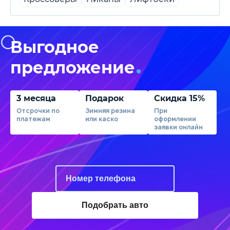
Выгодное
предложение
3 месяца
Подарок
Скидка 15%
Отсрочки по
Зимняя резина
При
платежам
или каско
оформлении
заявки онлайн
Подобрать авто