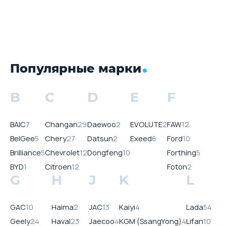
Популярные марки
B
C
D
E
F
BAIC
7
Changan
29
Daewoo
2
EVOLUTE
2
FAW
12
BelGee
5
Chery
27
Datsun
2
Exeed
6
Ford
10
Brilliance
5
Chevrolet
12
Dongfeng
10
Forthing
5
BYD
1
Citroen
12
Foton
2
G
H
J
K
L
GAC
10
Haima
2
JAC
13
Kaiyi
4
Lada
54
Geely
24
Haval
23
Jaecoo
4
KGM (SsangYong)
4
Lifan
10