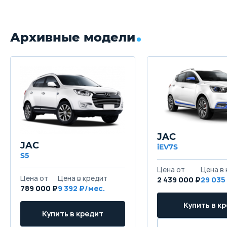
Архивные модели
JAC
JAC
iEV7S
S5
Цена от
Цена в
Цена от
Цена в кредит
2 439 000 ₽
29 035
789 000 ₽
9 392 ₽/мес.
Купить в к
Купить в кредит