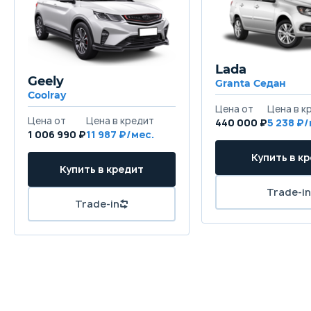
Lada
Geely
Granta Седан
Coolray
440 000 ₽
5 238
1 006 990 ₽
11 987