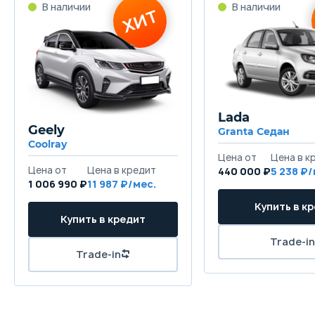
Lada
Geely
Granta Седан
Coolray
440 000 ₽
5 238
1 006 990 ₽
11 987