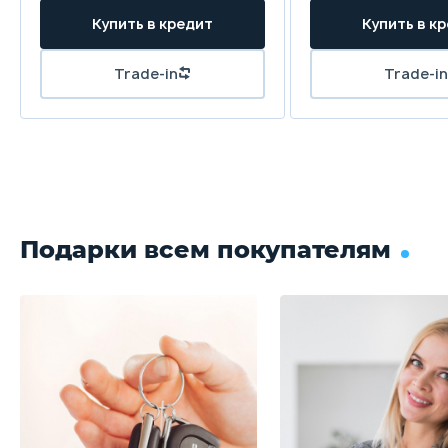
Купить в кредит
Купить в к
Trade-in
Trade-in
Подарки всем покупателям