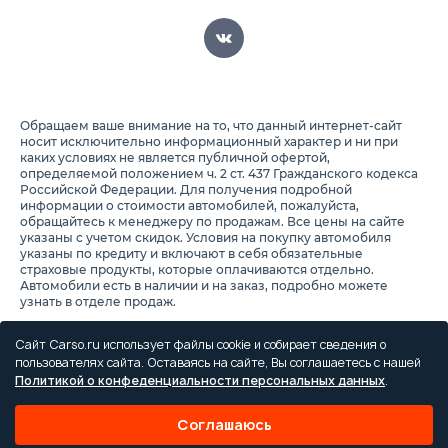
Обращаем ваше внимание на то, что данный интернет-сайт
носит исключительно информационный характер и ни при
каких условиях не является публичной офертой,
определяемой положением ч. 2 ст. 437 Гражданского кодекса
Российской Федерации. Для получения подробной
информации о стоимости автомобилей, пожалуйста,
обращайтесь к менеджеру по продажам. Все цены на сайте
указаны с учетом скидок. Условия на покупку автомобиля
указаны по кредиту и включают в себя обязательные
страховые продукты, которые оплачиваются отдельно.
Автомобили есть в наличии и на заказ, подробно можете
узнать в отделе продаж.
Предоставляя свои персональные данные и используя
настоящий веб-сайт, Вы соглашаетесь с обработкой Ваших
Сайт Carso.ru использует файлы cookie и собирает сведения о
персональных данных и принимаете условия их обработки.
пользователях сайта. Оставаясь на сайте, Вы соглашаетесь с нашей
Политикой о конфеденциальности персональных данных
.
Политика конфиденциальности
Правила проведения акций
Соглашаюсь