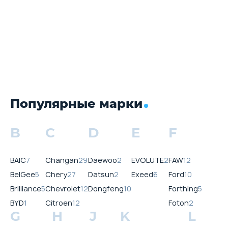
Популярные марки
B
C
D
E
F
BAIC
7
Changan
29
Daewoo
2
EVOLUTE
2
FAW
12
BelGee
5
Chery
27
Datsun
2
Exeed
6
Ford
10
Brilliance
5
Chevrolet
12
Dongfeng
10
Forthing
5
BYD
1
Citroen
12
Foton
2
G
H
J
K
L