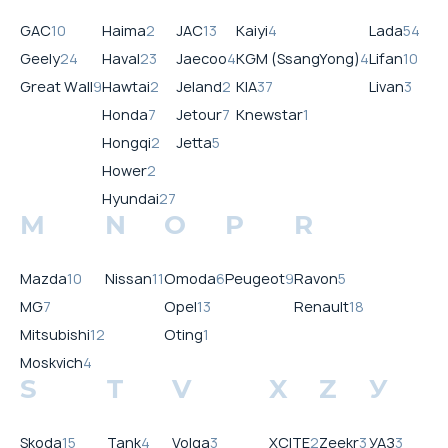
GAC
10
Haima
2
JAC
13
Kaiyi
4
Lada
54
Geely
24
Haval
23
Jaecoo
4
KGM (SsangYong)
4
Lifan
10
Great Wall
9
Hawtai
2
Jeland
2
KIA
37
Livan
3
Honda
7
Jetour
7
Knewstar
1
Hongqi
2
Jetta
5
Hower
2
Hyundai
27
M
N
O
P
R
Mazda
10
Nissan
11
Omoda
6
Peugeot
9
Ravon
5
MG
7
Opel
13
Renault
18
Mitsubishi
12
Oting
1
Moskvich
4
S
T
V
X
Z
У
Skoda
15
Tank
4
Volga
3
XCITE
2
Zeekr
3
УАЗ
3