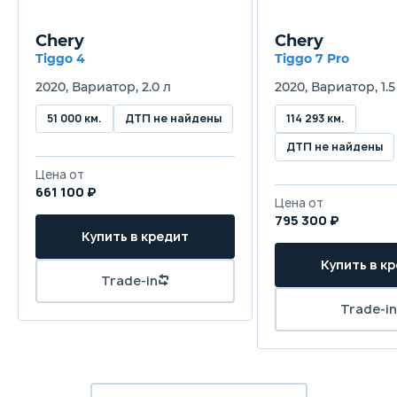
Chery
Chery
Tiggo 4
Tiggo 7 Pro
2020, Вариатор, 2.0 л
2020, Вариатор, 1.5
51 000 км.
ДТП не найдены
114 293 км.
ДТП не найдены
Цена от
661 100 ₽
Цена от
795 300 ₽
Купить в кредит
Купить в к
Trade-in
Trade-in