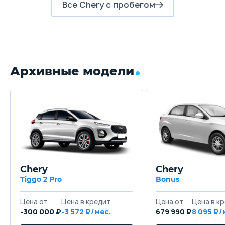
Все Chery с пробегом
Архивные модели
Chery
Chery
Tiggo 2 Pro
Bonus
Цена от
Цена в кредит
Цена от
Цена в к
-300 000 ₽
-3 572 ₽/мес.
679 990 ₽
8 095 ₽/