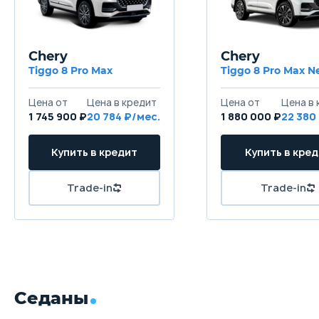
Chery
Chery
Tiggo 8 Pro Max
Tiggo 8 Pro Max 
Цена от
Цена в кредит
Цена от
Цена в 
1 745 900 ₽
20 784 ₽/мес.
1 880 000 ₽
22 380
Купить в кредит
Купить в кре
Trade-in
Trade-in
Седаны