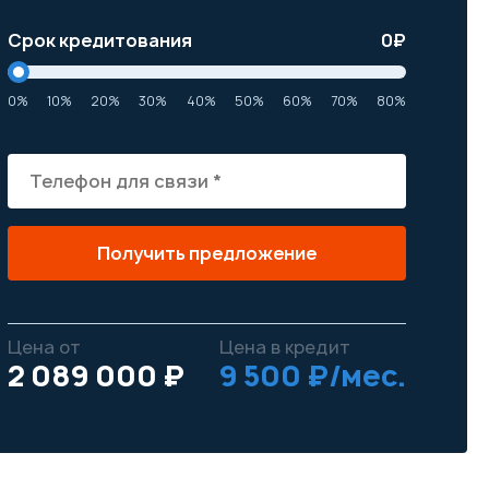
Срок кредитования
0
₽
0%
10%
20%
30%
40%
50%
60%
70%
80%
Получить предложение
Цена от
Цена в кредит
2 089 000 ₽
9 500 ₽/мес.