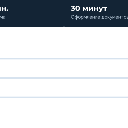
лн.
30 минут
мма
Оформление документо