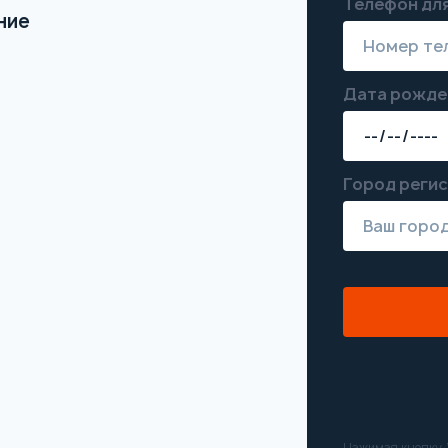
Телефон для
ние
Дата рожде
Город реги
Нажимая кнопку “