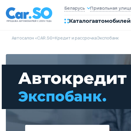
Привольная улица,
Беларусь
Каталог
автомобилей
Автосалон «CAR.SO»
Кредит и рассрочка
Экспобанк
Автокредит
Экспобанк