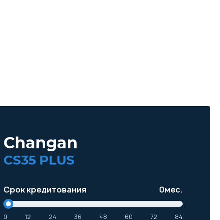
Changan
CS35 PLUS
Срок кредитования
0
мес.
0
12
24
36
48
60
72
84