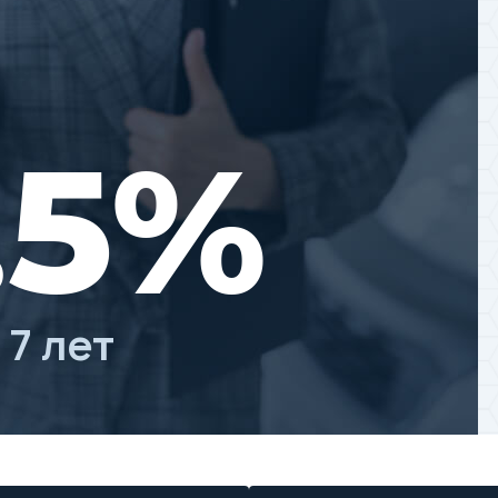
.5%
 7 лет