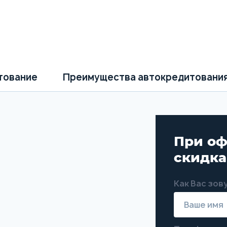
тование
Преимущества автокредитовани
При оф
скидк
Как Вас зов