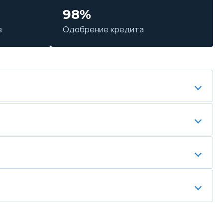
98%
в
Одобрение кредита